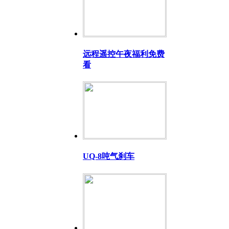
远程遥控午夜福利免费
看
UQ-8吨气刹车